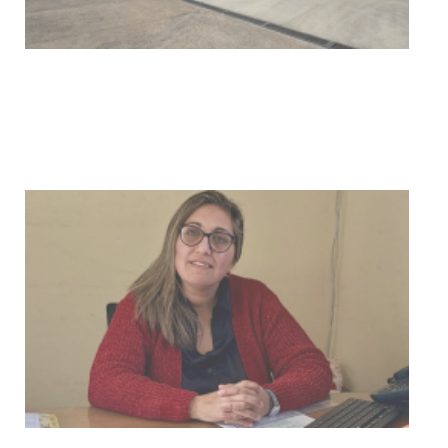
BPS redujo la tasa de interés de
todos sus préstamos sociales y
abrió nueva línea de crédito
04-08-2026
POLICIALES
Investigación de policías de
Tacuarembó permitió recuperar en
Brasil una camioneta hurtada en
Villa Ansina
04-08-2026
NOTICIAS