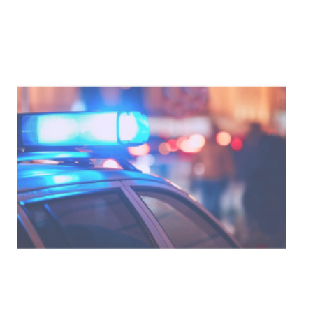
Facultad de Artes llega a Durazno
con dos cursos de formación
03-08-2026
NOTICIAS
Clases de Muai Thai en Complejo
Charrúa
03-08-2026
NOTICIAS
Turismo accesible para personas
con discapacidad y adultos
mayores
03-08-2026
NOTICIAS