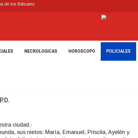
ia de los Bálsamo
 reconoce a Jóvenes Tacuaremboneses Destacados
e todos sus préstamos sociales y abrió nueva línea de crédito
cuarembó permitió recuperar en Brasil una camioneta hurtada en
nte severas, y posterior formación de un ciclón extratropical
CIALES
NECROLOGICAS
HOROSCOPO
POLICIALES
.D.
stra ciudad.-
unda, sus nietos: María, Emanuel, Priscila, Ayelén y