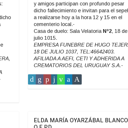
s:
y amigos participan con profundo pesar
dicho fallecimiento e invitan para el sepel
dicho
a realizarse hoy a la hora 12 y 15 en el
a
cementerio local.-
Casa de duelo: Sala Velatoria
Nº2
, 18 de
julio 1015.
de
EMPRESA FUNEBRE DE HUGO TEJER
18 DE JULIO 1037, TEL:46642403.
ERA,
AFILIADA A AEFI, CETI Y ADHERIDA A
CREMATORIOS DEL URUGUAY S.A.-
A
-
ELDA MARÍA OYARZÁBAL BLANCO
Q.E.P.D.