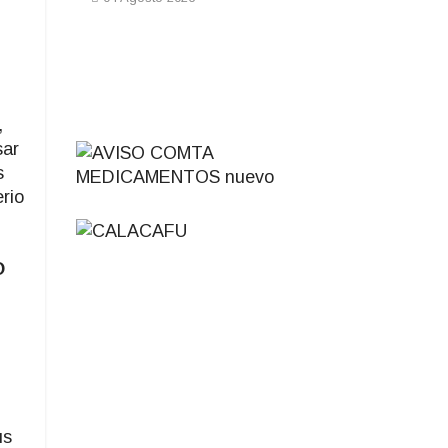
,
sar
s
rio
O
us