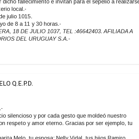
dicho fallecimiento e invitan para el sepelio a realizars
rio local.-
de julio 1015.
yo de 8 a 11 y 30 horas.-
 18 DE JULIO 1037, TEL :46642403. AFILIADA A
ORIOS DEL URUGUAY S.A.-
O Q.E.P.D.
.-
ficio silencioso y por cada gesto que moldeó nuestro
on respeto y amor eterno. Gracias por ser ejemplo, tu
ita Melo, tu esposa: Nelly Vidal, tus hijos Ramiro,