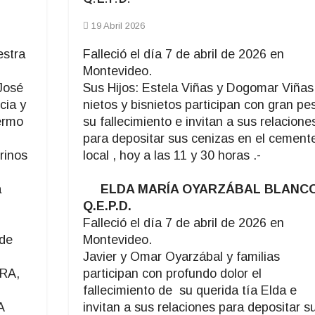
19 Abril 2026
estra
Falleció el día 7 de abril de 2026 en
Montevideo.
 José
Sus Hijos: Estela Viñas y Dogomar Viñas
cia y
nietos y bisnietos participan con gran pe
lermo
su fallecimiento e invitan a sus relacione
para depositar sus cenizas en el cemente
rinos
local , hoy a las 11 y 30 horas .-
a
ELDA MARÍA OYARZÁBAL BLANC
Q.E.P.D.
Falleció el día 7 de abril de 2026 en
 de
Montevideo.
Javier y Omar Oyarzábal y familias
RA,
participan con profundo dolor el
fallecimiento de su querida tía Elda e
A
invitan a sus relaciones para depositar s