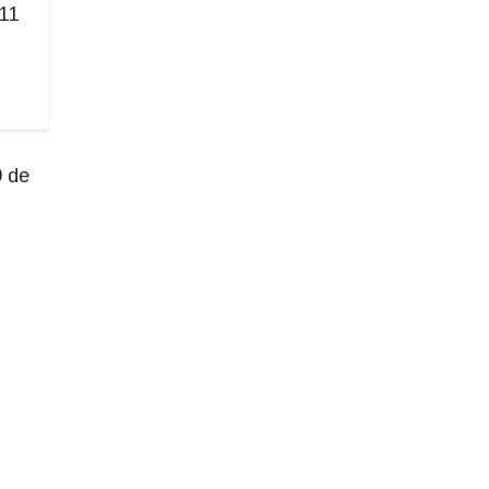
 11
9 de
Prev
Next