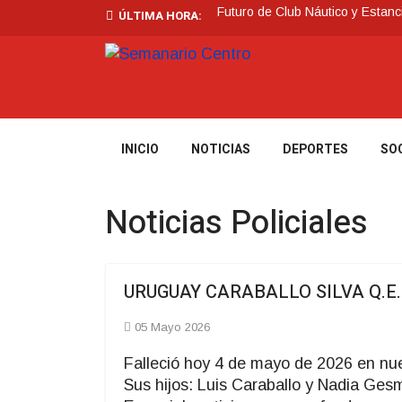
Futuro de Club Náutico y Estanc
ÚLTIMA HORA:
La Intendencia de Tacuarembó
BPS redujo la tasa de interés d
Investigación de policías de Ta
Villa Ansina
Tormentas muy fuertes, puntualme
INICIO
NOTICIAS
DEPORTES
SO
Noticias Policiales
URUGUAY CARABALLO SILVA Q.E.P
05 Mayo 2026
Falleció hoy 4 de mayo de 2026 en nue
Sus hijos: Luis Caraballo y Nadia Gesm