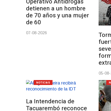
Operativo Antidrogas
detienen a un hombre
de 70 años y una mujer
de 60
07-08-2026
Tor
fuer
seve
form
extr
05-08
NOTICIAS
N
La Intendencia de
Tacuarembó reconoce