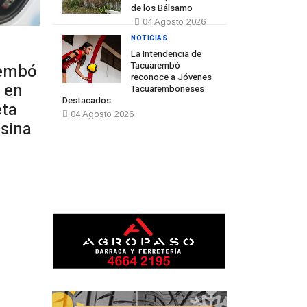
de los Bálsamo
04 Agosto 2026
NOTICIAS
La Intendencia de
Tacuarembó
rembó
reconoce a Jóvenes
 en
Tacuaremboneses
Destacados
eta
04 Agosto 2026
nsina