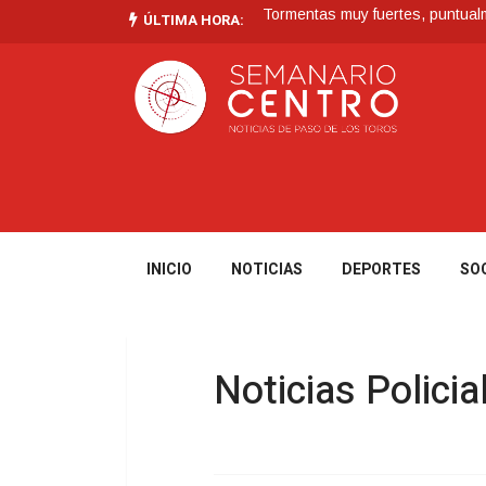
Tormentas muy fuertes, puntualme
ÚLTIMA HORA:
Futuro de Club Náutico y Estanc
La Intendencia de Tacuarembó
BPS redujo la tasa de interés d
En San Gregorio: En Operativo 
INICIO
NOTICIAS
DEPORTES
SO
Noticias Policia