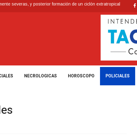
nte severas, y posterior formación de un ciclón extratropical
ia de los Bálsamo
 reconoce a Jóvenes Tacuaremboneses Destacados
e todos sus préstamos sociales y abrió nueva línea de crédito
Antidrogas detienen a un hombre de 70 años y una mujer de 60
CIALES
NECROLOGICAS
HOROSCOPO
POLICIALES
les