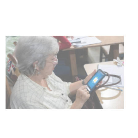
03-08-2026
NOTICIAS
UTE hizo llamado laboral para
personas en situación de
discapacidad
03-08-2026
POLICIALES
Siniestro laboral con tiernizadora
de carne
01-08-2026