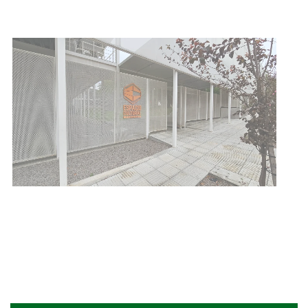
Siniestro laboral con tiernizadora
de carne
01-08-2026
NOTICIAS
Inauguran Destacamento de la
Republicana en Durazno
31-07-2026