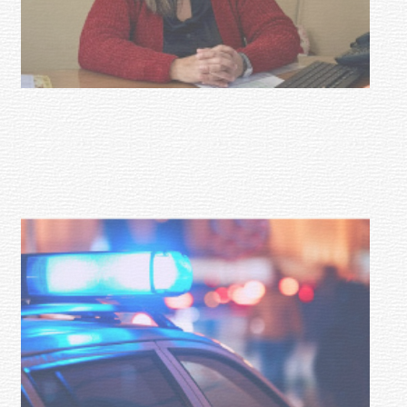
Investigación de policías de
Tacuarembó permitió recuperar en
Brasil una camioneta hurtada en
Villa Ansina
04-08-2026
NOTICIAS