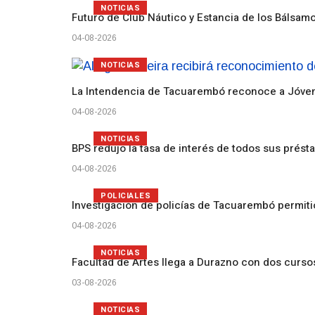
NOTICIAS
Futuro de Club Náutico y Estancia de los Bálsam
04-08-2026
NOTICIAS
La Intendencia de Tacuarembó reconoce a Jóv
04-08-2026
NOTICIAS
BPS redujo la tasa de interés de todos sus prést
04-08-2026
POLICIALES
Investigación de policías de Tacuarembó permiti
04-08-2026
NOTICIAS
Facultad de Artes llega a Durazno con dos curs
03-08-2026
NOTICIAS