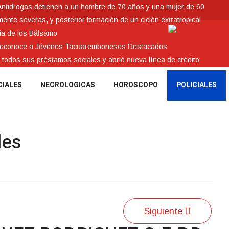
Antidrogas detienen a un hombre de 70 años y una mujer de 60
nte severas, y posterior formación de un ciclón extratropical
ia de los Bálsamo
 reconoce a Jóvenes Tacuaremboneses Destacados
e todos sus préstamos sociales y abrió nueva línea de crédito
CIALES
NECROLOGICAS
HOROSCOPO
POLICIALES
les
Siguiente