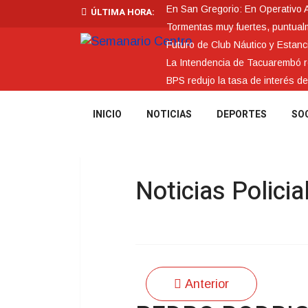
En San Gregorio: En Operativo 
ÚLTIMA HORA:
Tormentas muy fuertes, puntualme
Futuro de Club Náutico y Estanc
La Intendencia de Tacuarembó
BPS redujo la tasa de interés d
INICIO
NOTICIAS
DEPORTES
SO
Noticias Policia
Anterior