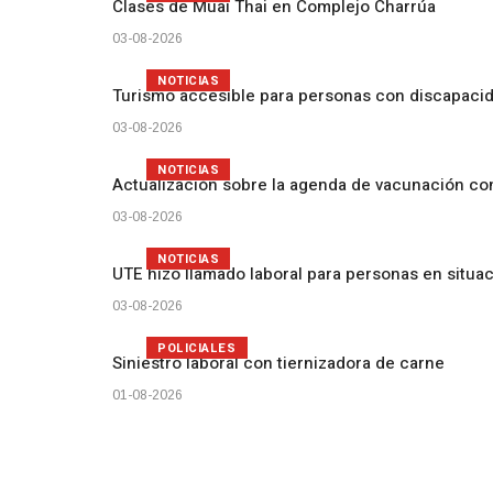
Clases de Muai Thai en Complejo Charrúa
03-08-2026
NOTICIAS
Turismo accesible para personas con discapacid
03-08-2026
NOTICIAS
Actualización sobre la agenda de vacunación c
03-08-2026
NOTICIAS
UTE hizo llamado laboral para personas en situa
03-08-2026
POLICIALES
Siniestro laboral con tiernizadora de carne
01-08-2026