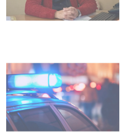
Investigación de policías de
Tacuarembó permitió recuperar en
Brasil una camioneta hurtada en
Villa Ansina
04-08-2026
NOTICIAS
Facultad de Artes llega a Durazno
con dos cursos de formación
03-08-2026
NOTICIAS