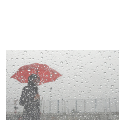
Clases de Muai Thai en Complejo
Charrúa
03-08-2026
NOTICIAS
Turismo accesible para personas
con discapacidad y adultos
mayores
03-08-2026
NOTICIAS
Actualización sobre la agenda de
vacunación contra el
meningococo
03-08-2026