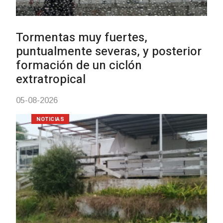
Clases de Muai Thai en Complejo
Charrúa
03-08-2026
NOTICIAS
Turismo accesible para personas
con discapacidad y adultos
mayores
03-08-2026
NOTICIAS
Actualización sobre la agenda de
vacunación contra el
meningococo