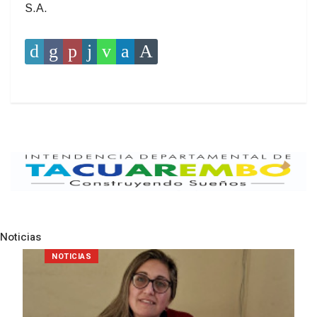
S.A.
Noticias
Pre
N
POLICIALES