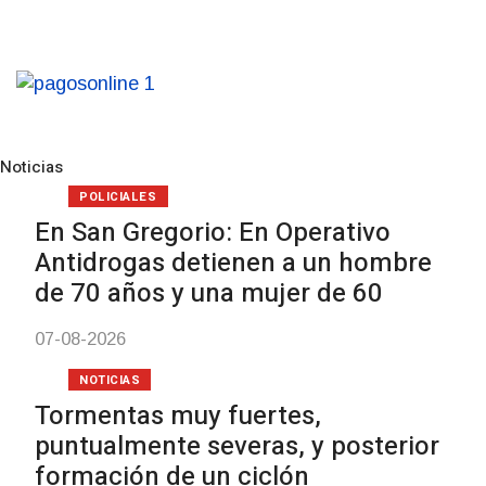
Noticias
Pre
N