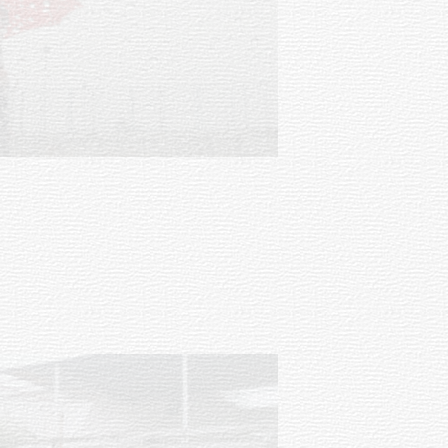
Clases de Muai Thai en Complejo
Charrúa
03-08-2026
NOTICIAS
Turismo accesible para personas
con discapacidad y adultos