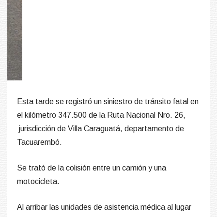
Esta tarde se registró un siniestro de tránsito fatal en
el kilómetro 347.500 de la Ruta Nacional Nro. 26,
jurisdicción de Villa Caraguatá, departamento de
Tacuarembó.
Se trató de la colisión entre un camión y una
motocicleta.
Al arribar las unidades de asistencia médica al lugar
de los hechos, se constató el fallecimiento del
conductor del birrodado, quien se trataba de un
menor de edad, mientras que el chofer del camión
resultó ileso.
Personal policial de la Comisaría local junto con
efectivos de la Dirección Nacional de Policía