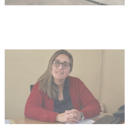
Tacuarembó permitió recuperar en
Brasil una camioneta hurtada en
Villa Ansina
04-08-2026
NOTICIAS
Facultad de Artes llega a Durazno
con dos cursos de formación
03-08-2026
NOTICIAS
Clases de Muai Thai en Complejo
Charrúa
03-08-2026
NOTICIAS