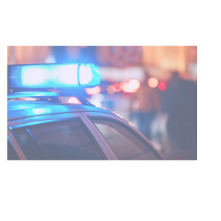
Turismo accesible para personas
con discapacidad y adultos
mayores
03-08-2026
NOTICIAS
Actualización sobre la agenda de
vacunación contra el
meningococo
03-08-2026