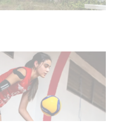
Turismo accesible para personas
con discapacidad y adultos
mayores
03-08-2026
NOTICIAS
Actualización sobre la agenda de
vacunación contra el
meningococo
03-08-2026
NOTICIAS
UTE hizo llamado laboral para
personas en situación de
discapacidad