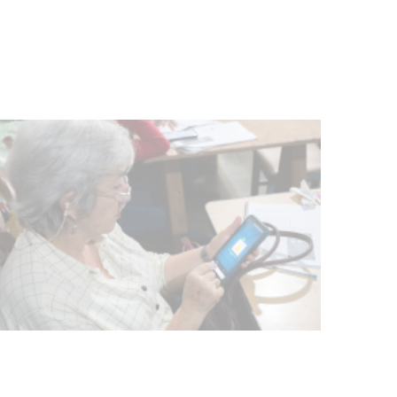
03-08-2026
POLICIALES
Siniestro laboral con tiernizadora
de carne
01-08-2026
NOTICIAS
Inauguran Destacamento de la
Republicana en Durazno
31-07-2026