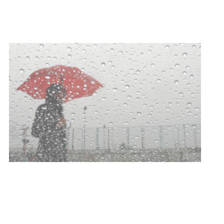
vacunación contra el
meningococo
03-08-2026
NOTICIAS
UTE hizo llamado laboral para
personas en situación de
discapacidad
03-08-2026