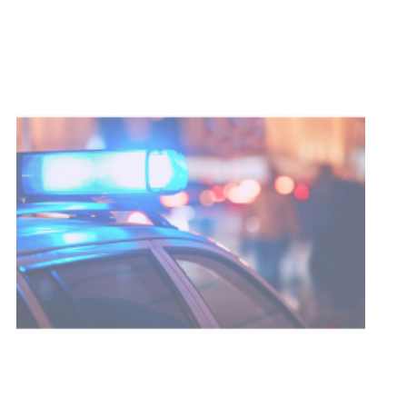
con dos cursos de formación
03-08-2026
NOTICIAS
Clases de Muai Thai en Complejo
Charrúa
03-08-2026
NOTICIAS
Turismo accesible para personas
con discapacidad y adultos
mayores
03-08-2026
NOTICIAS
Actualización sobre la agenda de