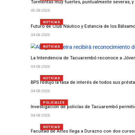
Tormentas muy fuertes, puntualmente severas, y 
05-08-2026
NOTICIAS
Futuro de Club Náutico y Estancia de los Bálsam
04-08-2026
NOTICIAS
La Intendencia de Tacuarembó reconoce a Jóv
04-08-2026
NOTICIAS
BPS redujo la tasa de interés de todos sus prést
04-08-2026
POLICIALES
Investigación de policías de Tacuarembó permiti
04-08-2026
NOTICIAS
Facultad de Artes llega a Durazno con dos curs