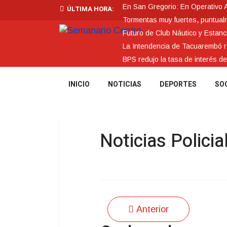
En San Gregorio: En Operativo 
ÚLTIMA HORA:
Tormentas muy fuertes, puntualme
Futuro de Club Náutico y Estanc
La Intendencia de Tacuarembó
BPS redujo la tasa de interés d
INICIO
NOTICIAS
DEPORTES
SO
Noticias Policia
Anterior