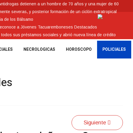
Antidrogas detienen a un hombre de 70 años y una mujer de 60
nte severas, y posterior formación de un ciclón extratropical
ia de los Bálsamo
 reconoce a Jóvenes Tacuaremboneses Destacados
e todos sus préstamos sociales y abrió nueva línea de crédito
CIALES
NECROLOGICAS
HOROSCOPO
POLICIALES
les
Siguiente