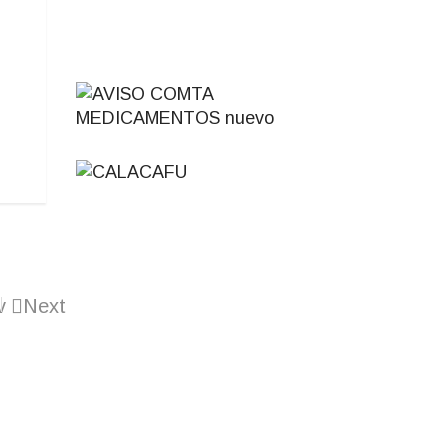
v
Next