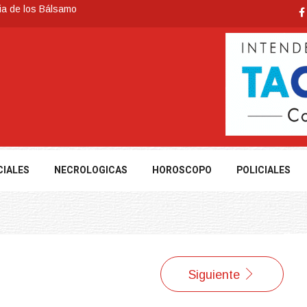
ia de los Bálsamo
 reconoce a Jóvenes Tacuaremboneses Destacados
e todos sus préstamos sociales y abrió nueva línea de crédito
cuarembó permitió recuperar en Brasil una camioneta hurtada en
nte severas, y posterior formación de un ciclón extratropical
CIALES
NECROLOGICAS
HOROSCOPO
POLICIALES
Siguiente