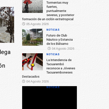
Tormentas muy
fuertes,
puntualmente
severas, y posterior
formación de un ciclón extratropical
05 Agosto 2026
NOTICIAS
Futuro de Club
Náutico y Estancia
de los Bálsamo
04 Agosto 2026
NOTICIAS
La Intendencia de
Tacuarembó
reconoce a Jóvenes
Tacuaremboneses
Destacados
04 Agosto 2026
NOTICIAS