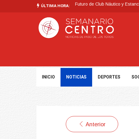
Futuro de Club Náutico y Estanc
ÚLTIMA HORA:
La Intendencia de Tacuarembó
BPS redujo la tasa de interés d
Investigación de policías de Ta
Villa Ansina
Tormentas muy fuertes, puntualme
INICIO
NOTICIAS
DEPORTES
SO
Anterior