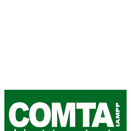
Inauguran Destacamento de la
Republicana en Durazno
31-07-2026