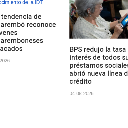
ntendencia de
uarembó reconoce
venes
uaremboneses
tacados
BPS redujo la tasa
interés de todos s
-2026
préstamos sociale
abrió nueva línea 
crédito
04-08-2026