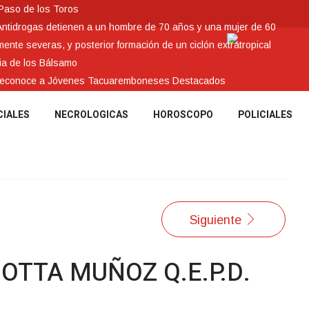
 Paso de los Toros
Antidrogas detienen a un hombre de 70 años y una mujer de 60
nte severas, y posterior formación de un ciclón extratropical
ia de los Bálsamo
 reconoce a Jóvenes Tacuaremboneses Destacados
CIALES
NECROLOGICAS
HOROSCOPO
POLICIALES
Siguiente
OTTA MUÑOZ Q.E.P.D.