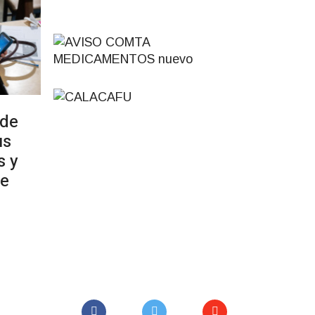
 de
us
s y
de