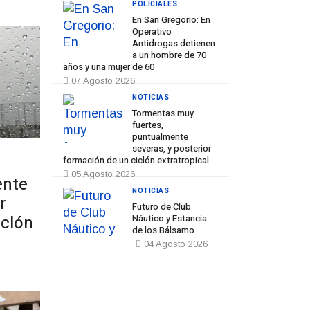
POLICIALES
Prev
Next
En San Gregorio: En
Operativo
Antidrogas detienen
a un hombre de 70
años y una mujer de 60
07 Agosto 2026
NOTICIAS
Tormentas muy
fuertes,
puntualmente
severas, y posterior
formación de un ciclón extratropical
05 Agosto 2026
ente
NOTICIAS
r
Futuro de Club
iclón
Náutico y Estancia
de los Bálsamo
04 Agosto 2026