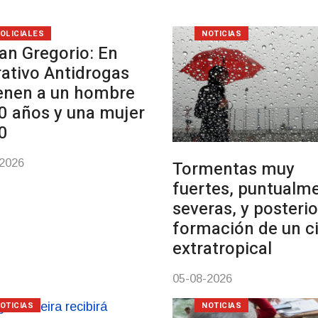
OLICIALES
NOTICIAS
an Gregorio: En
ativo Antidrogas
enen a un hombre
0 años y una mujer
0
-2026
Tormentas muy
fuertes, puntualm
severas, y posterio
formación de un c
extratropical
05-08-2026
OTICIAS
NOTICIAS