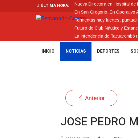
Nueva Directora en Hospital de
ÚLTIMA HORA:
En San Gregorio: En Operativo 
Tormentas muy fuertes, puntualme
Futuro de Club Náutico y Estanc
La Intendencia de Tacuarembó
INICIO
NOTICIAS
DEPORTES
SO
Anterior
JOSE PEDRO M