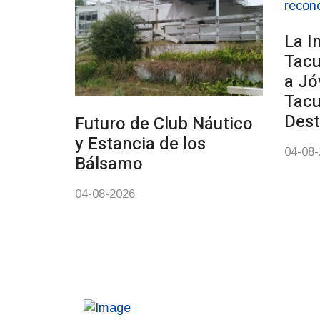
La I
Tac
a Jó
Tac
Des
Futuro de Club Náutico
y Estancia de los
04-08
Bálsamo
04-08-2026