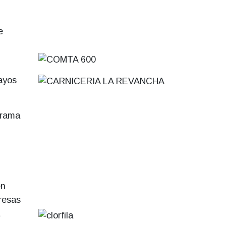
e
sayos
grama
en
presas