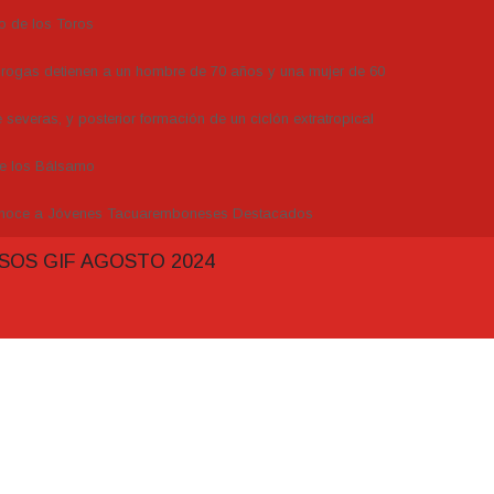
o de los Toros
drogas detienen a un hombre de 70 años y una mujer de 60
severas, y posterior formación de un ciclón extratropical
de los Bálsamo
conoce a Jóvenes Tacuaremboneses Destacados