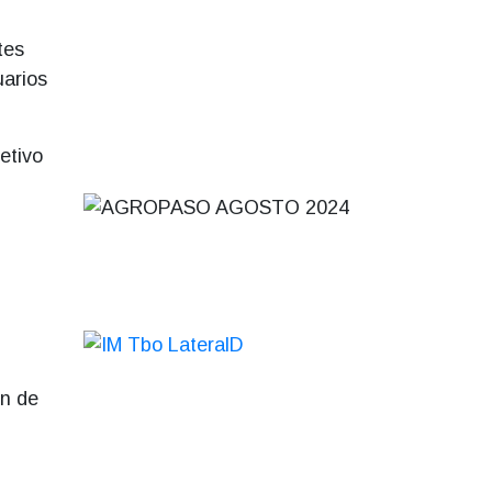
tes
uarios
etivo
ón de