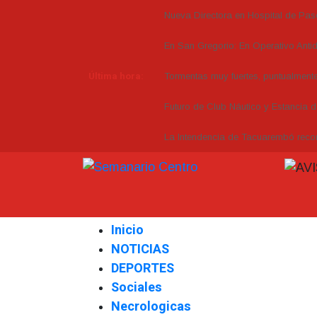
Nueva Directora en Hospital de Pas
En San Gregorio: En Operativo Anti
Última hora:
Tormentas muy fuertes, puntualmente 
Futuro de Club Náutico y Estancia 
La Intendencia de Tacuarembó re
Inicio
NOTICIAS
DEPORTES
Sociales
Necrologicas