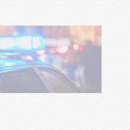
Tacuarembó permitió recuperar en
Brasil una camioneta hurtada en
Villa Ansina
04-08-2026
NOTICIAS
Facultad de Artes llega a Durazno
con dos cursos de formación