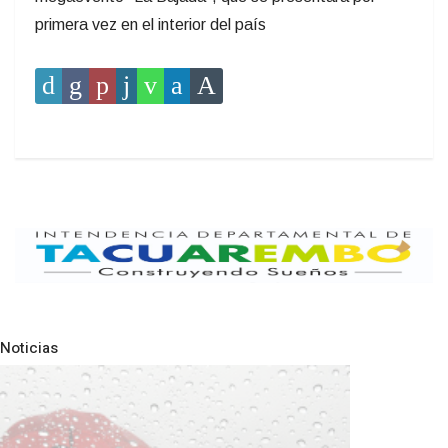
primera vez en el interior del país
Noticias
Pre
N
NOTICIAS