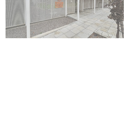
Siniestro laboral con tiernizadora
de carne
01-08-2026
NOTICIAS
Inauguran Destacamento de la
Republicana en Durazno