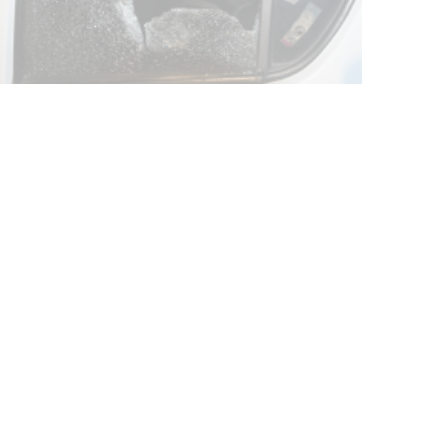
Actualización sobre la agenda de
vacunación contra el
meningococo
03-08-2026
NOTICIAS