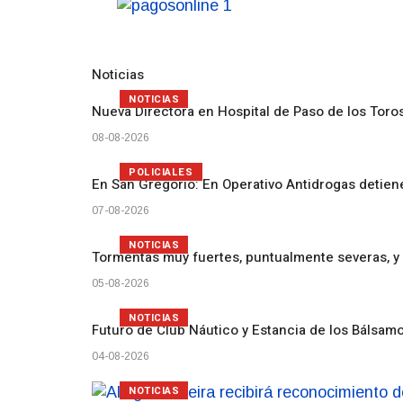
Noticias
NOTICIAS
Nueva Directora en Hospital de Paso de los Toro
08-08-2026
POLICIALES
En San Gregorio: En Operativo Antidrogas detien
07-08-2026
NOTICIAS
Tormentas muy fuertes, puntualmente severas, y 
05-08-2026
NOTICIAS
Futuro de Club Náutico y Estancia de los Bálsam
04-08-2026
NOTICIAS