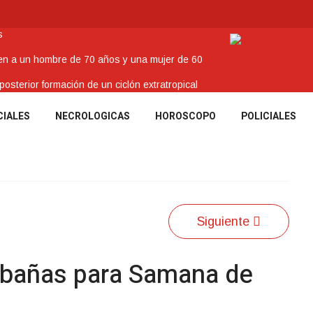
s
nen a un hombre de 70 años y una mujer de 60
sterior formación de un ciclón extratropical
o
CIALES
NECROLOGICAS
HOROSCOPO
POLICIALES
enes Tacuaremboneses Destacados
Siguiente
abañas para Samana de