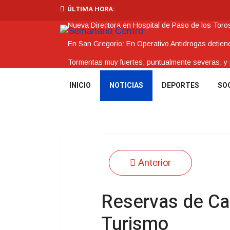
ÚLTIMA HORA:
Nueva Directora en Hospital de Paso de los Toro
En San Gregorio: En Operativo Antidrogas detie
Tormentas muy fuertes, puntualmente severas, y po
Futuro de Club Náutico y Estancia de los Bálsam
INICIO
NOTICIAS
DEPORTES
SO
La Intendencia de Tacuarembó reconoce a Jóv
Anterior
Reservas de C
Turismo