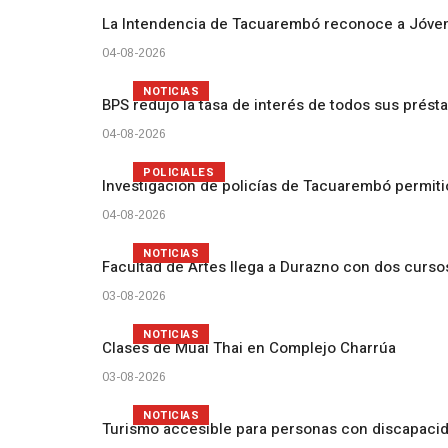
La Intendencia de Tacuarembó reconoce a Jóv
04-08-2026
NOTICIAS
BPS redujo la tasa de interés de todos sus prést
04-08-2026
POLICIALES
Investigación de policías de Tacuarembó permiti
04-08-2026
NOTICIAS
Facultad de Artes llega a Durazno con dos curs
03-08-2026
NOTICIAS
Clases de Muai Thai en Complejo Charrúa
03-08-2026
NOTICIAS
Turismo accesible para personas con discapacid