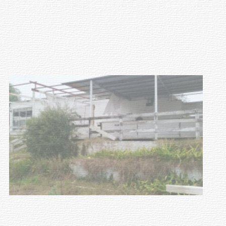
Clases de Muai Thai en Complejo
Charrúa
03-08-2026
NOTICIAS
Turismo accesible para personas
con discapacidad y adultos
mayores