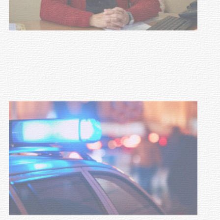
Investigación de policías de
Tacuarembó permitió recuperar en
Brasil una camioneta hurtada en
Villa Ansina
04-08-2026
NOTICIAS