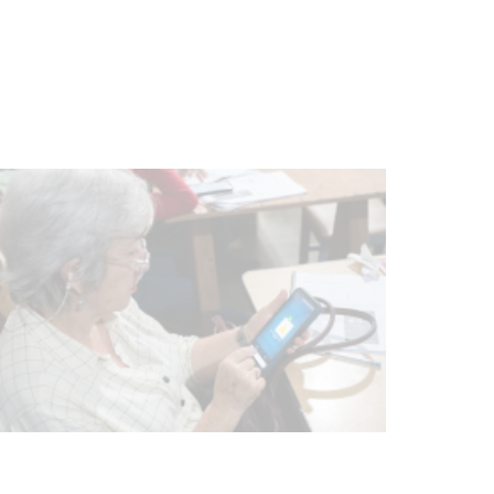
vacunación contra el
meningococo
03-08-2026
NOTICIAS
UTE hizo llamado laboral para
personas en situación de