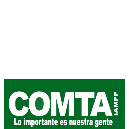
Inauguran Destacamento de la
Republicana en Durazno
31-07-2026