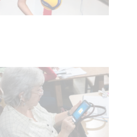
Actualización sobre la agenda de
vacunación contra el
meningococo
03-08-2026
NOTICIAS
UTE hizo llamado laboral para