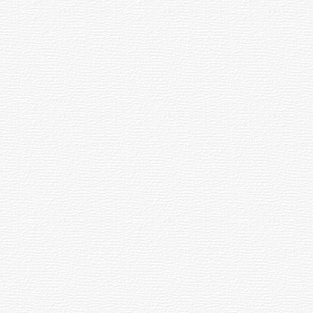
Turismo accesible para personas
con discapacidad y adultos
mayores
03-08-2026
NOTICIAS
Actualización sobre la agenda de