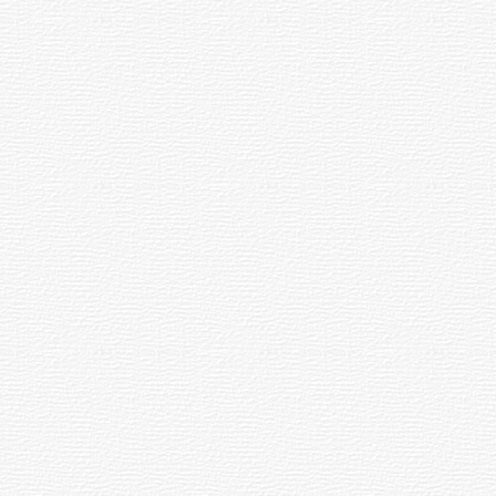
vacunación contra el
meningococo
03-08-2026
NOTICIAS
UTE hizo llamado laboral para
personas en situación de