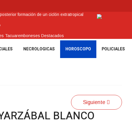
sterior formación de un ciclón extratropical
o
enes Tacuaremboneses Destacados
amos sociales y abrió nueva línea de crédito
CIALES
NECROLOGICAS
HOROSCOPO
POLICIALES
 recuperar en Brasil una camioneta hurtada en Villa Ansina
Siguiente
OYARZÁBAL BLANCO