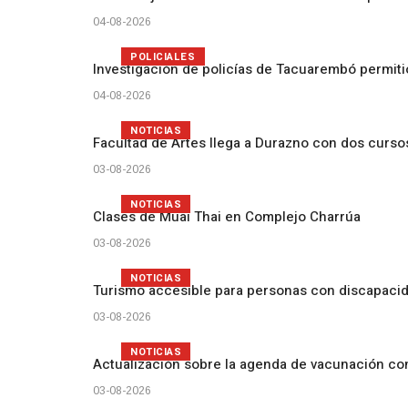
04-08-2026
POLICIALES
Investigación de policías de Tacuarembó permiti
04-08-2026
NOTICIAS
Facultad de Artes llega a Durazno con dos curs
03-08-2026
NOTICIAS
Clases de Muai Thai en Complejo Charrúa
03-08-2026
NOTICIAS
Turismo accesible para personas con discapacid
03-08-2026
NOTICIAS
Actualización sobre la agenda de vacunación c
03-08-2026