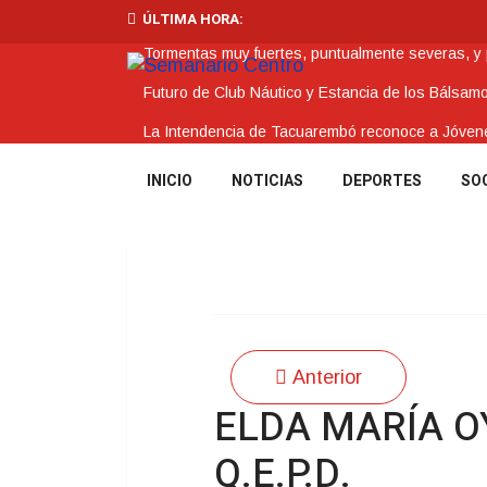
ÚLTIMA HORA:
Tormentas muy fuertes, puntualmente severas, y po
Futuro de Club Náutico y Estancia de los Bálsam
La Intendencia de Tacuarembó reconoce a Jóv
BPS redujo la tasa de interés de todos sus prést
INICIO
NOTICIAS
DEPORTES
SO
Investigación de policías de Tacuarembó permitió
Anterior
ELDA MARÍA 
Q.E.P.D.