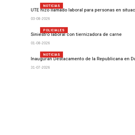
NOTICIAS
UTE hizo llamado laboral para personas en situa
03-08-2026
POLICIALES
Siniestro laboral con tiernizadora de carne
01-08-2026
NOTICIAS
Inauguran Destacamento de la Republicana en D
31-07-2026