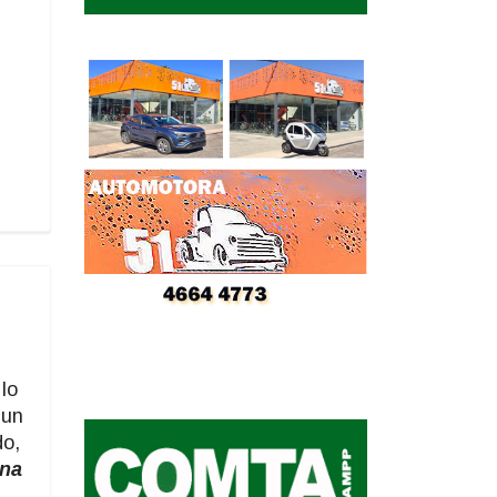
lo
 un
do,
ina