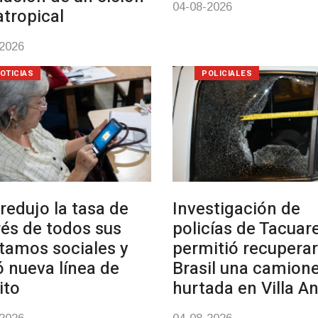
04-08-2026
atropical
-2026
OTICIAS
POLICIALES
redujo la tasa de
Investigación de
rés de todos sus
policías de Tacua
tamos sociales y
permitió recuperar
ó nueva línea de
Brasil una camion
ito
hurtada en Villa A
-2026
04-08-2026