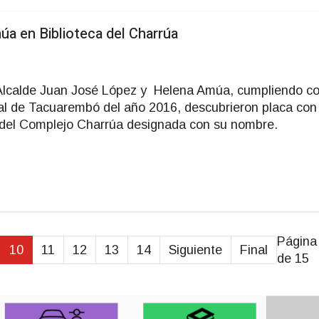
a en Biblioteca del Charrúa
 Alcalde Juan José López y Helena Amúa, cumpliendo c
al de Tacuarembó del año 2016, descubrieron placa con 
 del Complejo Charrúa designada con su nombre.
Página
10
11
12
13
14
Siguiente
Final
de 15