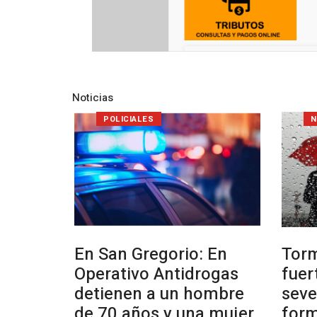
Noticias
POLICIALES
N
En San Gregorio: En
Tor
Operativo Antidrogas
fuer
detienen a un hombre
seve
de 70 años y una mujer
form