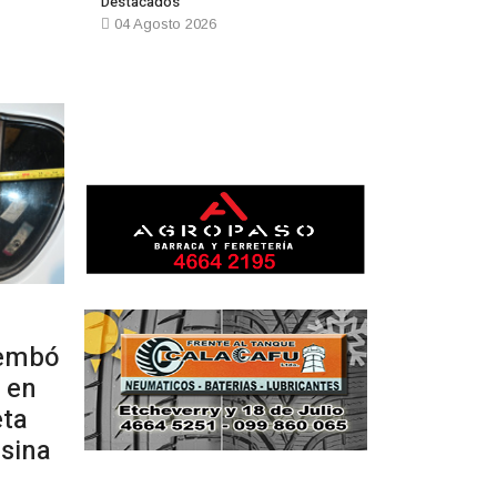
Destacados
04 Agosto 2026
rembó
 en
eta
nsina