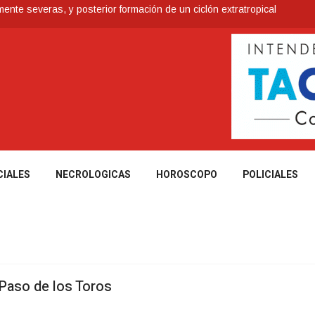
nte severas, y posterior formación de un ciclón extratropical
ia de los Bálsamo
 reconoce a Jóvenes Tacuaremboneses Destacados
e todos sus préstamos sociales y abrió nueva línea de crédito
Antidrogas detienen a un hombre de 70 años y una mujer de 60
CIALES
NECROLOGICAS
HOROSCOPO
POLICIALES
Paso de los Toros