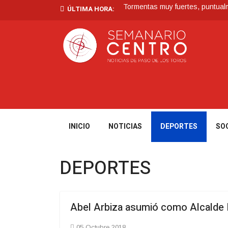
Tormentas muy fuertes, puntualme
ÚLTIMA HORA:
Futuro de Club Náutico y Estanc
La Intendencia de Tacuarembó
BPS redujo la tasa de interés d
En San Gregorio: En Operativo 
INICIO
NOTICIAS
DEPORTES
SO
DEPORTES
Abel Arbiza asumió como Alcalde 
05 Octubre 2018