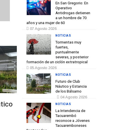
En San Gregorio: En
Operativo
Antidrogas detienen
a un hombre de 70
años y una mujer de 60
07 Agosto 2026
NOTICIAS
Prev
Next
Tormentas muy
fuertes,
puntualmente
severas, y posterior
formación de un ciclón extratropical
05 Agosto 2026
NOTICIAS
Futuro de Club
Náutico y Estancia
de los Bálsamo
04 Agosto 2026
tico
NOTICIAS
La Intendencia de
Tacuarembó
reconoce a Jóvenes
Tacuaremboneses