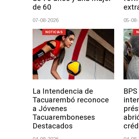
de 60
extr
07-08-2026
05-08
NOTICIAS
N
La Intendencia de
BPS 
Tacuarembó reconoce
inte
a Jóvenes
prés
Tacuaremboneses
abri
Destacados
créd
04-08-2026
04-08