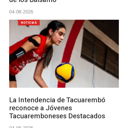
03-08-2026
NOTICIAS
Actualización sobre la agenda
vacunación contra el
meningococo
03-08-2026
NOTICIAS
UTE hizo llamado laboral para
personas en situación de
discapacidad
03-08-2026