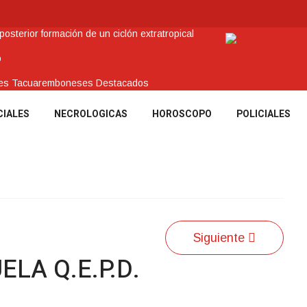
sterior formación de un ciclón extratropical
o
enes Tacuaremboneses Destacados
amos sociales y abrió nueva línea de crédito
CIALES
NECROLOGICAS
HOROSCOPO
POLICIALES
 recuperar en Brasil una camioneta hurtada en Villa Ansina
Siguiente
LA Q.E.P.D.