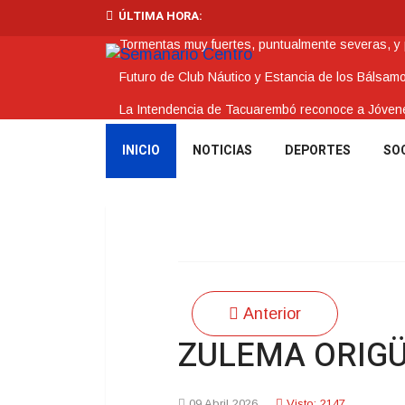
ÚLTIMA HORA:
Tormentas muy fuertes, puntualmente severas, y po
Futuro de Club Náutico y Estancia de los Bálsam
La Intendencia de Tacuarembó reconoce a Jóv
BPS redujo la tasa de interés de todos sus prést
INICIO
NOTICIAS
DEPORTES
SO
Investigación de policías de Tacuarembó permitió
Anterior
ZULEMA ORIGÜE
09 Abril 2026
Visto: 2147