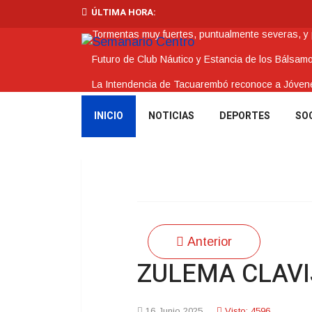
ÚLTIMA HORA:
Tormentas muy fuertes, puntualmente severas, y po
Futuro de Club Náutico y Estancia de los Bálsam
La Intendencia de Tacuarembó reconoce a Jóv
BPS redujo la tasa de interés de todos sus prést
INICIO
NOTICIAS
DEPORTES
SO
Investigación de policías de Tacuarembó permitió
Anterior
ZULEMA CLAVIJ
16 Junio 2025
Visto: 4596