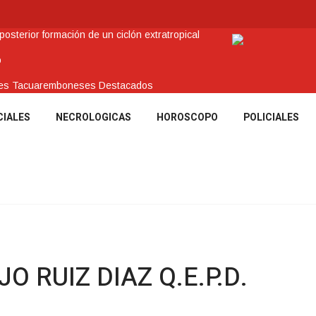
sterior formación de un ciclón extratropical
o
enes Tacuaremboneses Destacados
amos sociales y abrió nueva línea de crédito
CIALES
NECROLOGICAS
HOROSCOPO
POLICIALES
 recuperar en Brasil una camioneta hurtada en Villa Ansina
O RUIZ DIAZ Q.E.P.D.