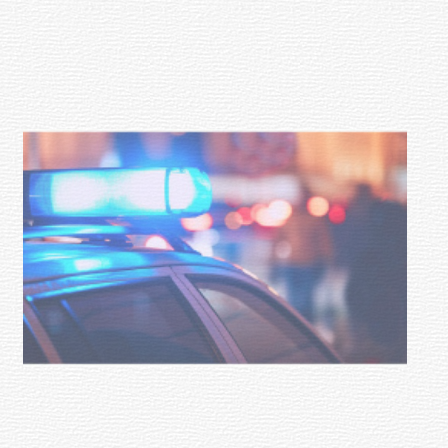
Investigación de policías de
Tacuarembó permitió recuperar en
Brasil una camioneta hurtada en
Villa Ansina
04-08-2026
NOTICIAS
Facultad de Artes llega a Durazno