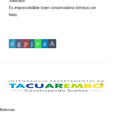
Sanitario.
Es imprescindible traer conservadora térmica con
hielo.
Noticias
Pre
N