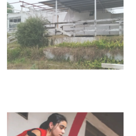
con discapacidad y adultos
mayores
03-08-2026
NOTICIAS
Actualización sobre la agenda de
vacunación contra el
meningococo