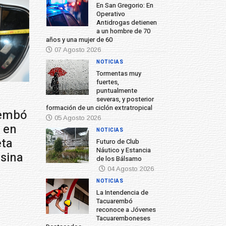
En San Gregorio: En
Operativo
Antidrogas detienen
a un hombre de 70
años y una mujer de 60
07 Agosto 2026
NOTICIAS
Tormentas muy
fuertes,
puntualmente
severas, y posterior
formación de un ciclón extratropical
05 Agosto 2026
NOTICIAS
Futuro de Club
Náutico y Estancia
de los Bálsamo
04 Agosto 2026
NOTICIAS
La Intendencia de
Tacuarembó
reconoce a Jóvenes
Tacuaremboneses