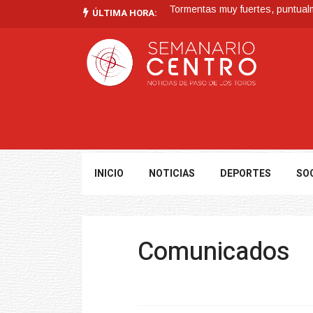
Tormentas muy fuertes, puntualme
ÚLTIMA HORA:
Futuro de Club Náutico y Estanc
La Intendencia de Tacuarembó
BPS redujo la tasa de interés d
En San Gregorio: En Operativo 
INICIO
NOTICIAS
DEPORTES
SO
Comunicados