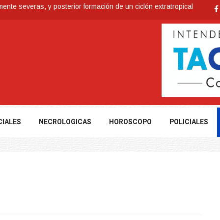
nte severas, y posterior formación de un ciclón extratropical
ia de los Bálsamo
 reconoce a Jóvenes Tacuaremboneses Destacados
e todos sus préstamos sociales y abrió nueva línea de crédito
Antidrogas detienen a un hombre de 70 años y una mujer de 60
CIALES
NECROLOGICAS
HOROSCOPO
POLICIALES