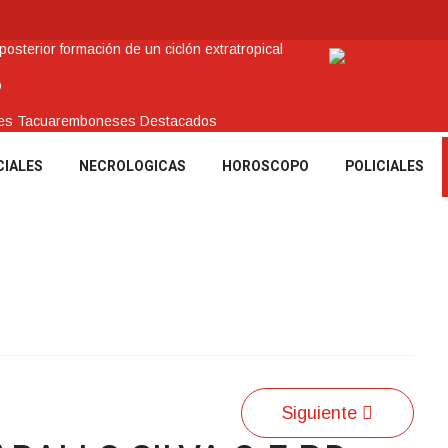
sterior formación de un ciclón extratropical
o
enes Tacuaremboneses Destacados
amos sociales y abrió nueva línea de crédito
CIALES
NECROLOGICAS
HOROSCOPO
POLICIALES
 recuperar en Brasil una camioneta hurtada en Villa Ansina
Siguiente