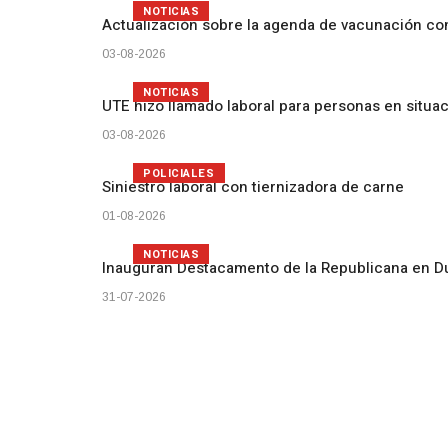
NOTICIAS
Actualización sobre la agenda de vacunación c
03-08-2026
NOTICIAS
UTE hizo llamado laboral para personas en situa
03-08-2026
POLICIALES
Siniestro laboral con tiernizadora de carne
01-08-2026
NOTICIAS
Inauguran Destacamento de la Republicana en D
31-07-2026