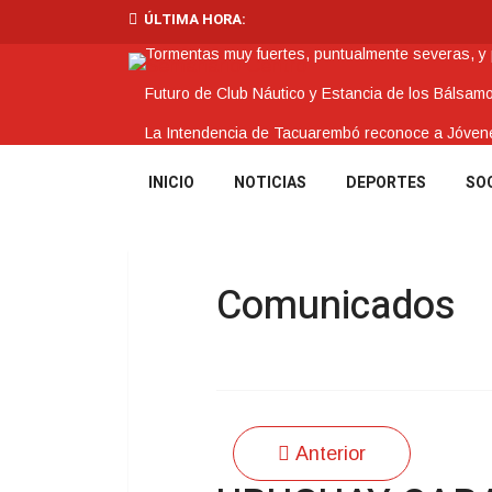
ÚLTIMA HORA:
Tormentas muy fuertes, puntualmente severas, y po
Futuro de Club Náutico y Estancia de los Bálsam
La Intendencia de Tacuarembó reconoce a Jóv
BPS redujo la tasa de interés de todos sus prést
INICIO
NOTICIAS
DEPORTES
SO
Investigación de policías de Tacuarembó permitió
Comunicados
Anterior