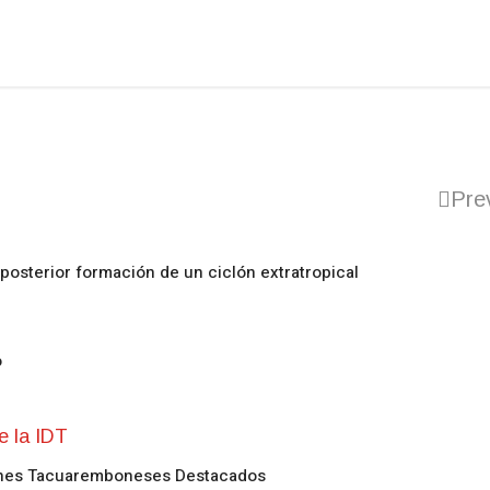
Pre
posterior formación de un ciclón extratropical
o
enes Tacuaremboneses Destacados